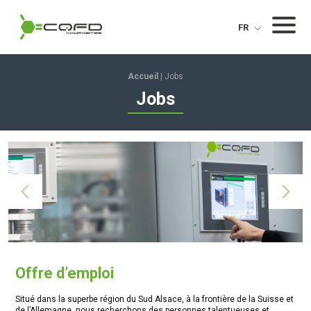
CQFD Composites Thermoplastic pultrusion
Menu
FR
Accueil
|
Jobs
Jobs
Offre d’emploi
Situé dans la superbe région du Sud Alsace, à la frontière de la Suisse et
de l’Allemagne, nous recherchons des personnes talentueuses et