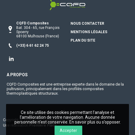
CQFD Composites Thermoplastic pu
CQFD Composites
NOUS CONTACTER
Bat. 304
-
65, rue François
Spoerry
MENTIONS LÉGALES
68100
Mulhouse
(France)
PLAN DU SITE
(+33) 6 61 62 24 75
Linkedin
A PROPOS
CQFD Composites est une entreprise experte dans le domaine de la
pultrusion, principalement dans les profilés composites
thermoplastiques structuraux.
Ce site utilise des cookies permettant l’analyse et
l’amélioration de votre navigation. Aucune donnée
Copyright © 2026
CQFD Composites
. Tous droits réservés.
personnelle n’est conservée.
En savoir plus ou s’opposer
.
Une réalisation
Première Place
Accepter