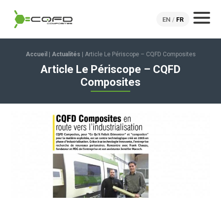
CQFD Composites Thermoplastic pultrusion
Menu
EN
FR
Accueil
|
Actualités
|
Article Le Périscope – CQFD Composites
Article Le Périscope – CQFD
Composites