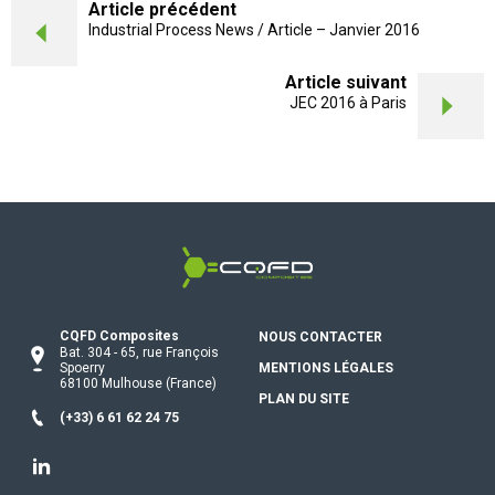
Article précédent
Industrial Process News / Article – Janvier 2016
Article suivant
JEC 2016 à Paris
CQFD Composites Thermoplastic pu
CQFD Composites
NOUS CONTACTER
Bat. 304
-
65, rue François
Spoerry
MENTIONS LÉGALES
68100
Mulhouse
(France)
PLAN DU SITE
(+33) 6 61 62 24 75
Linkedin